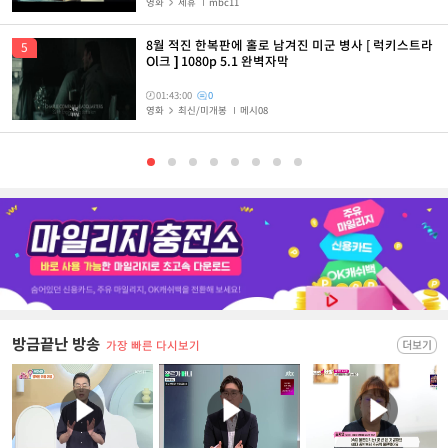
영화
제휴
mbc11
8월 적진 한복판에 홀로 남겨진 미군 병사 [ 럭키스트라
Ol크 ] 1080p 5.1 완벽자막
01:43:00
0
영화
최신/미개봉
메시08
방금끝난 방송
가장 빠른 다시보기