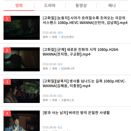
영화
드라마
동영상
애니
[고화질] [눈동자] 시야가 흐려질수록 조여오는 극강의
서스펜스 1080p.HEVC-WANNA[신민아, 김남희].mp4
01:45:00
0
영화
제휴
최신트렌드
[고화질] [군체] 새로운 진화의 시작 1080p.H264-
WANNA[전지현, 구교환].mp4
02:02:00
0
영화
제휴
VOD매니아
[고화질][살목지] 생사를 넘나드는 길목 1080p.HEVC-
WANNA[김혜윤, 이종원].mp4
01:35:00
1
영화
제휴
크롬캐스트
[왕과 사는 남자] 버려진 왕의 은밀한 사생활
01:56:00
1