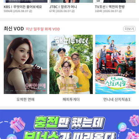
KBS
무엇이든 물어보세요
JTBC
장르가 머니
TV조선
역전의 한방
5996회 (2026.08.07 금)
67회 (2026.08.07 금)
169회 (2026.08.07 금)
최신 VOD
지난 일주일 화제 VOD
오싹한 연애
해피투게더
언니네 산지직송3