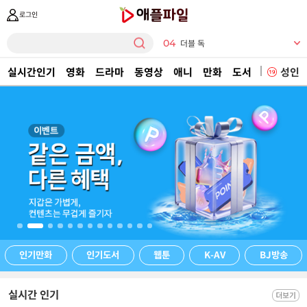
로그인
04
더블 독
05
간의
실시간인기
영화
드라마
동영상
애니
만화
도서
이미지
성인
06
더시크릿
07
순정 3권
08
왕이된여인
09
알바로
10
눈부
01
벌거벗은 세계사
02
일본 드라마
03
불후의 명곡
인기만화
인기도서
웹툰
K-AV
BJ방송
실시간 인기